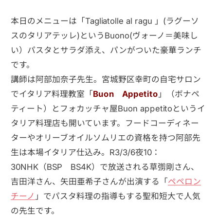
本日のメニューは「Tagliatolle al ragu 」(ラグーソ
スのタリアテッレ)というBuono(ヴォーノ＝美味し
い）パスタとサラダ添え、パンがついた豪華ランチ
です。
講師は阿部加奈子先生。宮城野区幸町の自宅サロン
でイタリア料理教室「
Buon Appetito
」（ボナペ
ティート）と
フォカッチャ屋
Buon appetitoというイ
タリア料理店も開いています。
フードコーディネー
ターやオリーブオイルソムリエの資格を持つ阿部先
生は本場イタリア仕込み。R3/3/6夜10：
30NHK（BSP BS4K）で放送される
草彅剛さん、
吉田洋さん、矢田亜希子さんが出演する
「
ペペロン
チーノ
」でパスタ料理の指導もする聖和短大で人気
の先生です。