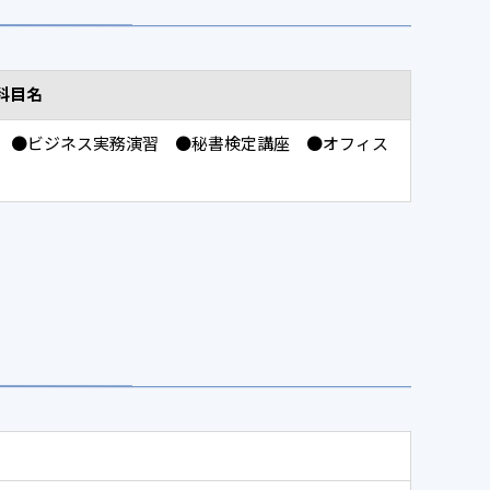
科目名
 ●ビジネス実務演習 ●秘書検定講座 ●オフィス