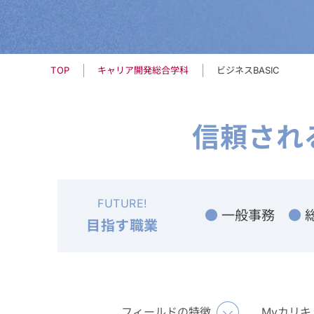
キャリア開発総合学科
ビジネスBASIC
TOP
信頼され
FUTURE!
● 一般事務
●
目指す職業
フィールドの特徴
Myカリキ