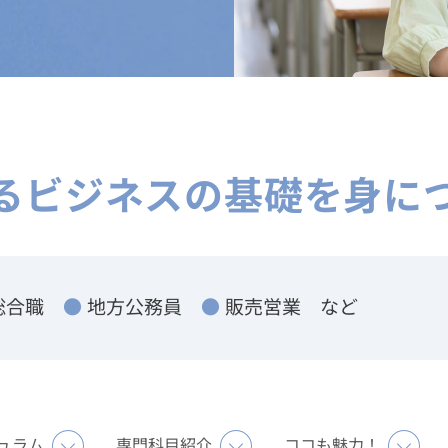
るビジネスの基礎を身に
● 販売営業 など
● 地方公務員
 総合職
ュラム
専門科目紹介
ココも魅力！