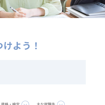
つけよう！
資格・検定
主な就職先