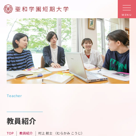
MENU
Teacher
教員紹介
村上 航士 （むらかみ こうじ）
教員紹介
TOP