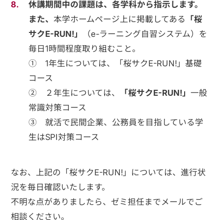
休講期間中の課題は、各学科から指示します。
また、
本学ホームページ上に掲載してある
「桜
サク
E-RUN!
」
（e-ラーニング自習システム）を
毎日1時間程度取り組むこと。
① 1年生については、「桜サクE-RUN!」基礎
コース
② ２年生については、
「桜サク
E-RUN!
」
一般
常識対策コース
③ 就活で民間企業、公務員を目指している学
生はSPI対策コース
なお、上記の「桜サクE-RUN!」については、進行状
況を毎日確認いたします。
不明な点がありましたら、ゼミ担任までメールでご
相談ください。