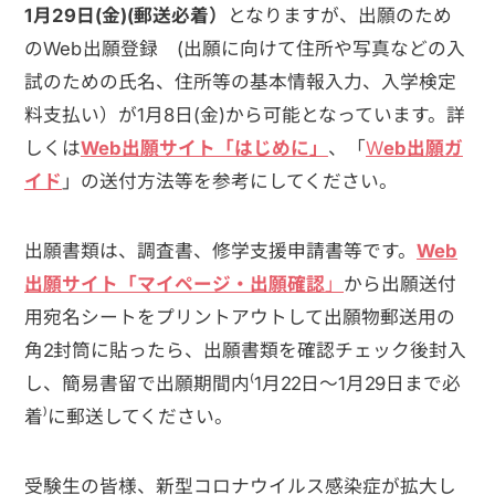
1月29日(金)(郵送必着）
となりますが、出願のため
のWeb出願登録 (出願に向けて住所や写真などの入
試のための氏名、住所等の基本情報入力、入学検定
料支払い）が1月8日(金)から可能となっています。詳
しくは
Web出願サイト「はじめに」
、「
W
eb出願ガ
イド
」の送付方法等を参考にしてください。
出願書類は、調査書、修学支援申請書等です。
Web
出願サイト「マイページ・出願確認
」
から出願送付
用宛名シートをプリントアウトして出願物郵送用の
角2封筒に貼ったら、出願書類を確認チェック後封入
し、簡易書留で出願期間内⁽1月22日～1月29日まで必
着⁾に郵送してください。
受験生の皆様、新型コロナウイルス感染症が拡大し