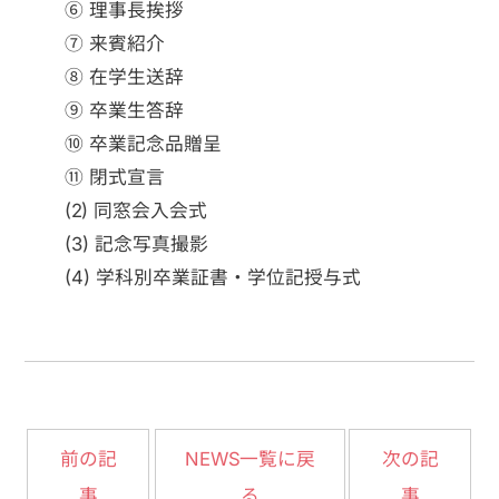
⑥ 理事長挨拶
⑦ 来賓紹介
⑧ 在学生送辞
⑨ 卒業生答辞
⑩ 卒業記念品贈呈
⑪ 閉式宣言
(2) 同窓会入会式
(3) 記念写真撮影
(4) 学科別卒業証書・学位記授与式
NEWS一覧に戻
前の記
次の記
事
る
事