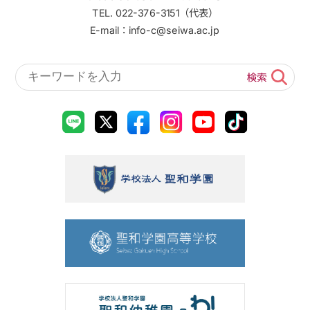
TEL. 022-376-3151（代表）
E-mail：info-c@seiwa.ac.jp