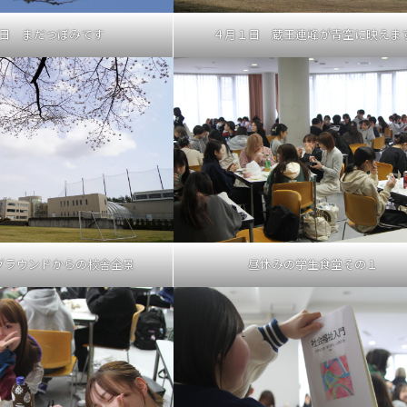
４月１日 蔵王連峰が青空に映えま
日 まだつぼみです
グラウンドからの校舎全景
昼休みの学生食堂その１