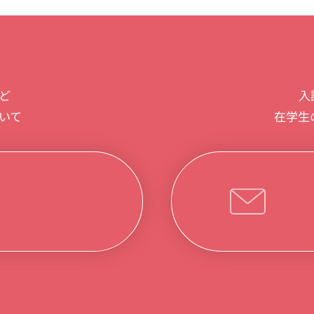
入
ど
在学生
いて