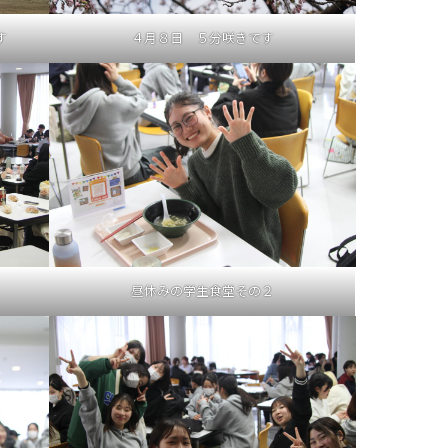
す
４月８日 ５分咲きです
昼休みの学生食堂その２