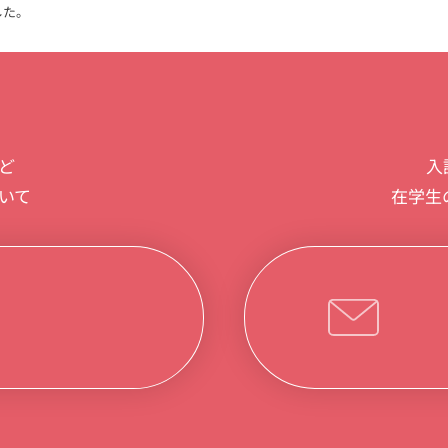
した。
入
ど
在学生
いて