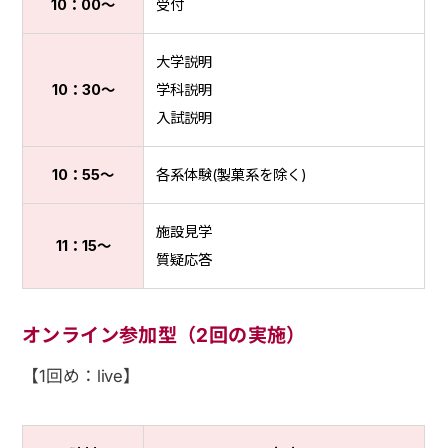
10：00〜
受付
大学説明
10：30〜
学科説明
入試説明
10：55〜
各系体験(製菓系を除く)
施設見学
11：15〜
質疑応答
オンライン参加型（2回の実施）
【1回め：live】