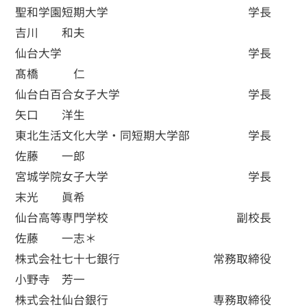
聖和学園短期大学 学長
吉川 和夫
仙台大学 学長
髙橋 仁
仙台白百合女子大学 学長
矢口 洋生
東北生活文化大学・同短期大学部 学長
佐藤 一郎
宮城学院女子大学 学長
末光 眞希
仙台高等専門学校 副校長
佐藤 一志＊
株式会社七十七銀行 常務取締役
小野寺 芳一
株式会社仙台銀行 専務取締役