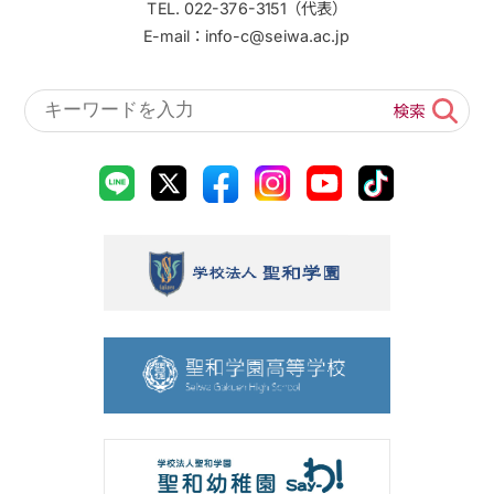
TEL. 022-376-3151（代表）
E-mail：info-c@seiwa.ac.jp